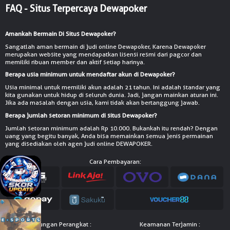
FAQ - Situs Terpercaya Dewapoker
Amankah Bermain Di Situs Dewapoker?
VIDEO EMAIL CAMPAIGN
Sangatlah aman bermain di judi online Dewapoker, Karena Dewapoker
merupakan website yang mendapatkan lisensi resmi dari pagcor dan
memiliki ribuan member dan aktif setiap harinya.
Berapa usia minimum untuk mendaftar akun di Dewapoker?
Usia minimal untuk memiliki akun adalah 21 tahun. Ini adalah standar yang
kita gunakan untuk hidup di seluruh dunia. Jadi, jangan mainkan aturan ini.
Jika ada masalah dengan usia, kami tidak akan bertanggung jawab.
Berapa jumlah setoran minimum di situs Dewapoker?
Jumlah setoran minimum adalah Rp 10.000. Bukankah itu rendah? Dengan
uang yang begitu banyak, Anda bisa memainkan semua jenis permainan
yang disediakan oleh agen judi online DEWAPOKER.
VIDEO TUTORIAL QRIS DANA
Cara Pembayaran:
Dukungan Perangkat :
Keamanan Terjamin :