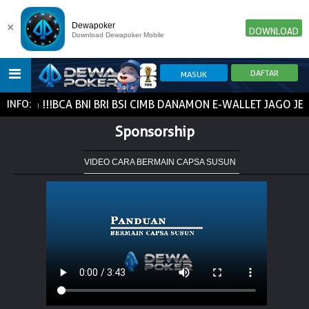
×
Dewapoker
DOWNLOAD
Download Dewapoker Mobile
ik.com !!!BCA BNI BRI BSI CIMB DANAMON E-WALLET JAGO JE
INFO:
HOME
Sponsorship
POKER
SLOT GAME
IDN E-LOTTERY
VIDEO CARA BERMAIN CAPSA SUSUN
NEW
NEW
SPORTBOOK
LIVE CASINO
IDNLIVE
NEW
TOGEL
ESPORTS
ARCADE
NEW
NEW
NEW
TEMBAK IKAN
IDNRAFFLE
IDNTRADE